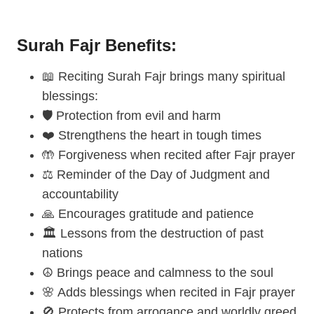
Surah Fajr Benefits:
📖 Reciting Surah Fajr brings many spiritual
blessings:
🛡️ Protection from evil and harm
❤️ Strengthens the heart in tough times
🤲 Forgiveness when recited after Fajr prayer
⚖️ Reminder of the Day of Judgment and
accountability
🙏 Encourages gratitude and patience
🏛️ Lessons from the destruction of past
nations
☮️ Brings peace and calmness to the soul
🌸 Adds blessings when recited in Fajr prayer
🚫 Protects from arrogance and worldly greed