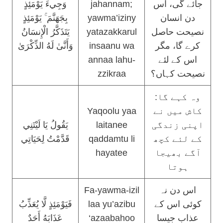
وَجِيءَ يَوْمَئِذٍ
jahannam;
جائے گی، اس
بِجَهَنَّمَ ۚ يَوْمَئِذٍ
yawma’iziny
دن انسان
يَتَذَكَّرُ الْإِنسَانُ
yatazakkarul
نصیحت حاصل
وَأَنَّىٰ لَهُ الذِّكْرَىٰ
insaanu wa
کرے گا، مگر
annaa lahu-
اس کے لئے
zzikraa
نصیحت کہاں؟
وہ کہے گا:
Yaqoolu yaa
کاش میں نے
يَقُولُ يَا لَيْتَنِي
laitanee
اپنی زندگی
قَدَّمْتُ لِحَيَاتِي
qaddamtu li
کے لئے کچھ
hayatee
آگے بھیجا
ہوتا
Fa-yawma-izil
اس دن نہ
فَيَوْمَئِذٍ لَّا يُعَذِّبُ
laa yu’azibu
کوئی اس کے
عَذَابَهُ أَحَدٌ
‘azaabahoo
عذاب جیسا