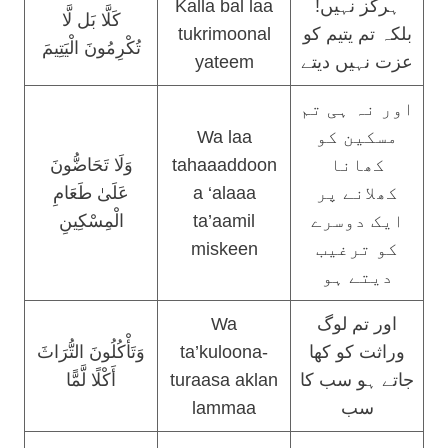
Kalla bal laa
ہرگز نہیں!
كَلَّا بَل لَّا
tukrimoonal
بلکہ تم یتیم کو
تُكْرِمُونَ الْيَتِيمَ
yateem
عزت نہیں دیتے
اور نہ ہی تم
Wa laa
مسکین کو
وَلَا تَحَاضُّونَ
tahaaaddoon
کھانا
عَلَىٰ طَعَامِ
a ‘alaaa
کھلانے پر
الْمِسْكِينِ
ta’aamil
ایک دوسرے
miskeen
کو ترغیب
دیتے ہو
Wa
اور تم لوگ
وَتَأْكُلُونَ التُّرَاثَ
ta’kuloona-
وراثت کو کھا
أَكْلًا لَّمًّا
turaasa aklan
جاتے ہو سب کا
lammaa
سب