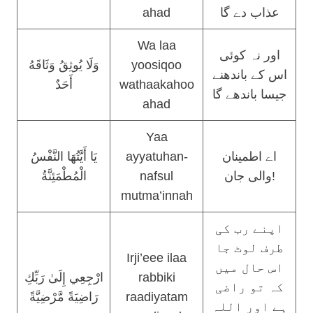
ahad
عذاب دے گا
Wa laa
اور نہ کوئی
وَلَا يُوثِقُ وَثَاقَهُ
yoosiqoo
اس کے باندھنے
أَحَدٌ
wathaakahoo
جیسا باندھے گا
ahad
Yaa
يَا أَيَّتُهَا النَّفْسُ
ayyatuhan-
اے اطمینان
الْمُطْمَئِنَّةُ
nafsul
والی جان!
mutma’innah
اپنے رب کی
طرف لوٹ جا
Irji’eee ilaa
اس حال میں
ارْجِعِي إِلَىٰ رَبِّكِ
rabbiki
کہ تو راضی
رَاضِيَةً مَّرْضِيَّةً
raadiyatam
ہے اور اللہ