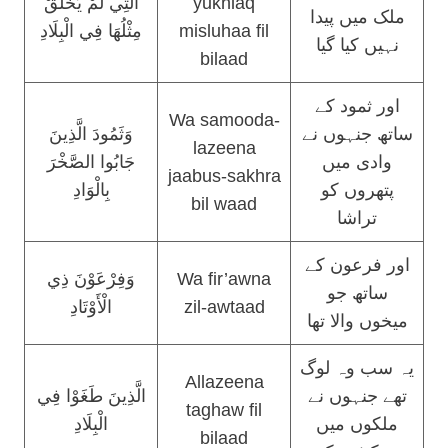
الَّتِي لَمْ يُخْلَقْ
yukhlaq
ملک میں پیدا
مِثْلُهَا فِي الْبِلَادِ
misluhaa fil
نہیں کیا گیا
bilaad
اور ثمود کے
Wa samooda-
ساتھ جنہوں نے
وَثَمُودَ الَّذِينَ
lazeena
وادی میں
جَابُوا الصَّخْرَ
jaabus-sakhra
پتھروں کو
بِالْوَادِ
bil waad
تراشا
اور فرعون کے
وَفِرْعَوْنَ ذِي
Wa fir’awna
ساتھ جو
الْأَوْتَادِ
zil-awtaad
میخوں والا تھا
یہ سب وہ لوگ
Allazeena
تھے جنہوں نے
الَّذِينَ طَغَوْا فِي
taghaw fil
ملکوں میں
الْبِلَادِ
bilaad