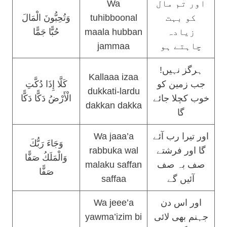
Wa
اور تم مال
وَتُحِبُّونَ الْمَالَ
tuhibboonal
کو بہت
حُبًّا جَمًّا
maala hubban
زیادہ
jammaa
چاہتے ہو
ہرگز نہیں!
Kallaaa izaa
جب زمین کو
كَلَّا إِذَا دُكَّتِ
dukkati-lardu
خوب کچلا جائے
الْأَرْضُ دَكًّا دَكًّا
dakkan dakka
گا
Wa jaaa’a
اور تیرا رب آئے
وَجَاءَ رَبُّكَ
rabbuka wal
گا اور فرشتے
وَالْمَلَكُ صَفًّا
malaku saffan
صف بہ صف
صَفًّا
saffaa
آئیں گے
Wa jeee’a
اور اس دن
yawma’izim bi
جہنم بھی لائی