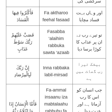
سرکشی کی
فَأَكْثَرُوا فِيهَا
Fa aktharoo
اور وہاں بہت
الْفَسَادَ
feehal fasaad
فساد مچایا
Fasabba
تو تیرے رب نے
فَصَبَّ عَلَيْهِمْ
‘alaihim
ان پر عذاب کا
رَبُّكَ سَوْطَ
rabbuka
کوڑا برسا دیا
عَذَابٍ
sawta ‘azaab
بیشک تیرا
إِنَّ رَبَّكَ
Inna rabbaka
رب گھات میں
لَبِالْمِرْصَادِ
labil-mirsad
ہے
Fa-ammal
جب انسان کو
insaanu iza
اس کا رب
فَأَمَّا الْإِنسَانُ إِذَا
mabtalaahu
آزماتا ہے اور
مَا ابْتَلَاهُ رَبُّهُ
rabbuhu fa
عزت دیتا ہے