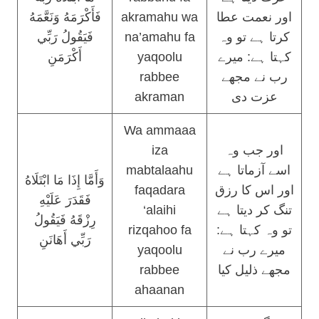
فَأَكْرَمَهُ وَنَعَّمَهُ
akramahu wa
اور نعمت عطا
فَيَقُولُ رَبِّي
na’amahu fa
کرتا ہے تو وہ
أَكْرَمَنِ
yaqoolu
کہتا ہے: میرے
rabbee
رب نے مجھے
akraman
عزت دی
Wa ammaaa
iza
اور جب وہ
mabtalaahu
اسے آزماتا ہے
وَأَمَّا إِذَا مَا ابْتَلَاهُ
faqadara
اور اس کا رزق
فَقَدَرَ عَلَيْهِ
‘alaihi
تنگ کر دیتا ہے
رِزْقَهُ فَيَقُولُ
rizqahoo fa
تو وہ کہتا ہے:
رَبِّي أَهَانَنِ
yaqoolu
میرے رب نے
rabbee
مجھے ذلیل کیا
ahaanan