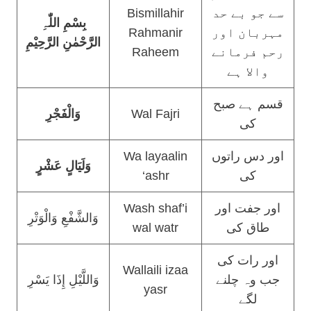
Bismillahir
سے جو بے حد
بِسْمِ اللّٰہِ
Rahmanir
مہربان اور
الرَّحْمٰنِ الرَّحِیْمِ
Raheem
رحم فرمانے
والا ہے
قسم ہے صبح
وَالْفَجْرِ
Wal Fajri
کی
Wa layaalin
اور دس راتوں
وَلَيَالٍ عَشْرٍ
‘ashr
کی
Wash shaf’i
اور جفت اور
وَالشَّفْعِ وَالْوَتْرِ
wal watr
طاق کی
اور رات کی
Wallaili izaa
جب وہ چلنے
وَاللَّيْلِ إِذَا يَسْرِ
yasr
لگے