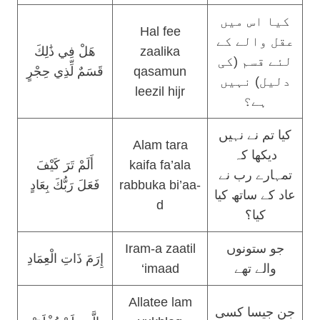
کیا اس میں
Hal fee
عقل والے کے
هَلْ فِي ذَٰلِكَ
zaalika
لئے قسم (کی
قَسَمٌ لِّذِي حِجْرٍ
qasamun
دلیل) نہیں
leezil hijr
ہے؟
کیا تم نے نہیں
Alam tara
دیکھا کہ
أَلَمْ تَرَ كَيْفَ
kaifa fa’ala
تمہارے رب نے
فَعَلَ رَبُّكَ بِعَادٍ
rabbuka bi’aa-
عاد کے ساتھ کیا
d
کیا؟
Iram-a zaatil
جو ستونوں
إِرَمَ ذَاتِ الْعِمَادِ
‘imaad
والے تھے
Allatee lam
جن جیسا کسی